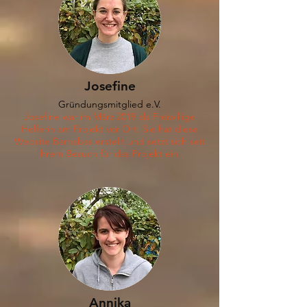
Josefine
Gründungsmitglied e.V.
Josefine war im März 2019 als Freiwillige
Helferin am Projekt vor Ort. Sie hat diese
Website Barnabas erstellt und setzt sich seit
ihrem Besuch
für das Projekt ein.
Annika