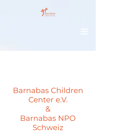
GI
VE
Barnabas Children
Center e.V.
&
Barnabas NPO
Schweiz