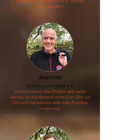
Hauptansprechpartnerin in Sachen
Patenschaften.
Joachim
Gründungsmitglied e.V.
Joachim kennt das Projekt seit vielen
Jahren, ist mindestens einmal im Jahr vor
Ort und hat bereits viele tolle Projekte
umgesetzt.